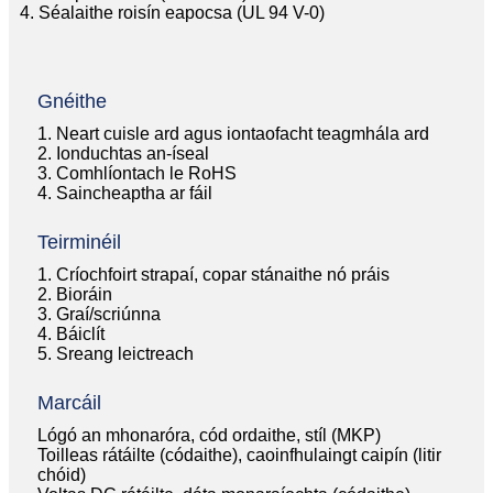
4. Séalaithe roisín eapocsa (UL 94 V-0)
Gnéithe
1. Neart cuisle ard agus iontaofacht teagmhála ard
2. Ionduchtas an-íseal
3. Comhlíontach le RoHS
4. Saincheaptha ar fáil
Teirminéil
1. Críochfoirt strapaí, copar stánaithe nó práis
2. Bioráin
3. Graí/scriúnna
4. Báiclít
5. Sreang leictreach
Marcáil
Lógó an mhonaróra, cód ordaithe, stíl (MKP)
Toilleas rátáilte (códaithe), caoinfhulaingt caipín (litir
chóid)