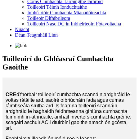
Córas Cumhachta Tarraingthe Iarnróid
Toilleoirí Téimh Ionduchtaithe
Inbhéartóir Cumhachta Mianadóireachta
Toilleoir Dífhibrileora
Toilleoirí Nasc DC in Inbhéirteoirí Fótavoltacha
Nuacht
Déan Teagmháil Linn
Toilleoirí do Ghléasraí Cumhachta
Gaoithe
CRE
d'fhorbair toilleoirí cumhachta scannáin ardghráid le
voltas rátáilte ard, saolré oibriúcháin fada agus cumas
láimhseála srutha ard. Is fearr na toilleoirí scannáin
ardghráid le haghaidh feidhmeanna giniúna cumhachta
fuinnimh in-athnuaite, amhail inverters cumhachta gréine,
scagairí aschuir AC i dtuirbíní gaoithe amach ón gcósta,
srl.
Foghlaim tuilleadh ón méid seo a leanas: