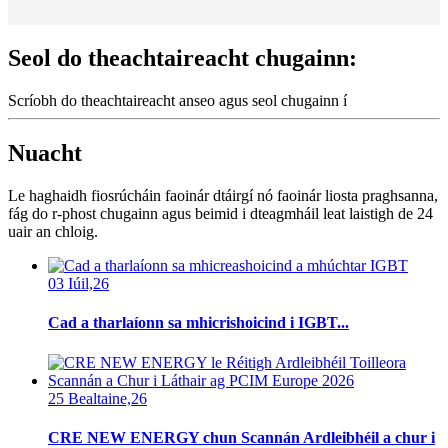
Seol do theachtaireacht chugainn:
Scríobh do theachtaireacht anseo agus seol chugainn í
Nuacht
Le haghaidh fiosrúcháin faoinár dtáirgí nó faoinár liosta praghsanna,
fág do r-phost chugainn agus beimid i dteagmháil leat laistigh de 24
uair an chloig.
03 Iúil,26
Cad a tharlaíonn sa mhicrishoicind i IGBT...
25 Bealtaine,26
CRE NEW ENERGY chun Scannán Ardleibhéil a chur i