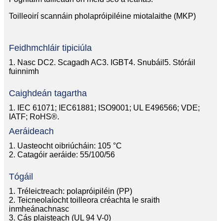
Toilleoirí scannáin pholapróipiléine miotalaithe (MKP)
Feidhmchláir tipiciúla
1. Nasc DC
2. Scagadh AC
3. IGBT
4. Snubáil
5. Stóráil
fuinnimh
Caighdeán tagartha
1. IEC 61071; IEC61881; ISO9001; UL E496566; VDE;
IATF; RoHS®.
Aeráideach
1. Uasteocht oibriúcháin: 105 °C
2. Catagóir aeráide: 55/100/56
Tógáil
1. Tréleictreach: polapróipiléin (PP)
2. Teicneolaíocht toilleora créachta le sraith
inmheánach
nasc
3. Cás plaisteach (UL 94 V-0)