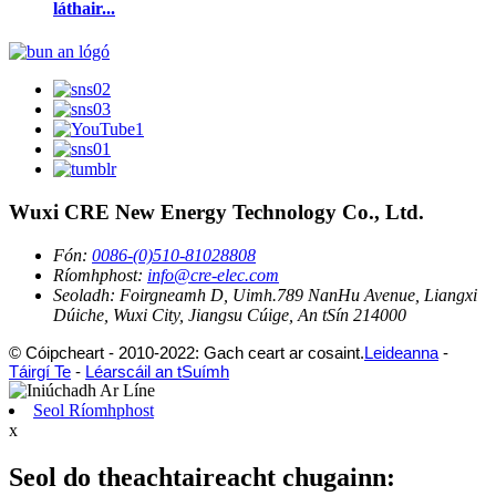
láthair...
Wuxi CRE New Energy Technology Co., Ltd.
Fón:
0086-(0)510-81028808
Ríomhphost:
info@cre-elec.com
Seoladh:
Foirgneamh D, Uimh.789 NanHu Avenue, Liangxi
Dúiche, Wuxi City, Jiangsu Cúige, An tSín 214000
© Cóipcheart - 2010-2022: Gach ceart ar cosaint.
Leideanna
-
Táirgí Te
-
Léarscáil an tSuímh
Seol Ríomhphost
x
Seol do theachtaireacht chugainn: