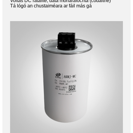
Voltas DC rátáilte, dáta monaraíochta (códaithe)
Tá lógó an chustaiméara ar fáil más gá