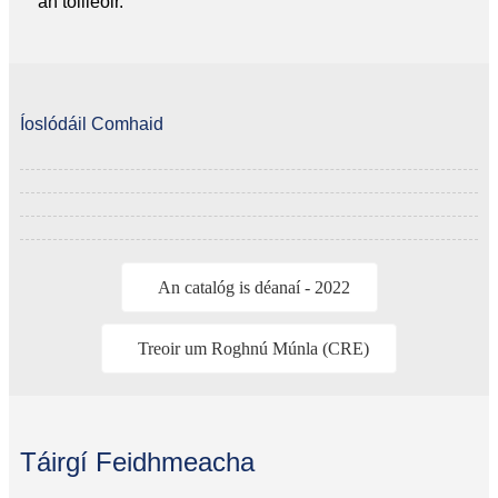
an toilleoir.
Íoslódáil Comhaid
An catalóg is déanaí - 2022
Treoir um Roghnú Múnla (CRE)
Táirgí Feidhmeacha