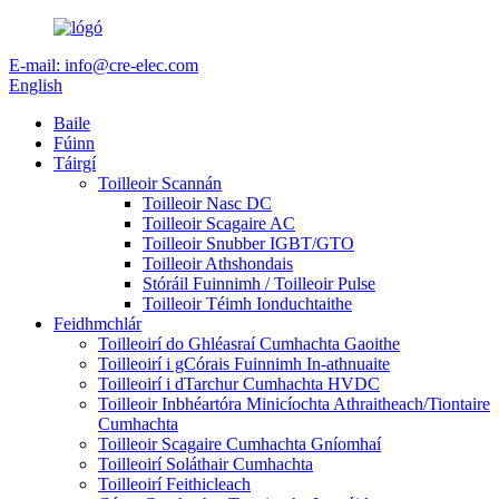
E-mail: info@cre-elec.com
English
Baile
Fúinn
Táirgí
Toilleoir Scannán
Toilleoir Nasc DC
Toilleoir Scagaire AC
Toilleoir Snubber IGBT/GTO
Toilleoir Athshondais
Stóráil Fuinnimh / Toilleoir Pulse
Toilleoir Téimh Ionduchtaithe
Feidhmchlár
Toilleoirí do Ghléasraí Cumhachta Gaoithe
Toilleoirí i gCórais Fuinnimh In-athnuaite
Toilleoirí i dTarchur Cumhachta HVDC
Toilleoir Inbhéartóra Minicíochta Athraitheach/Tiontaire
Cumhachta
Toilleoir Scagaire Cumhachta Gníomhaí
Toilleoirí Soláthair Cumhachta
Toilleoirí Feithicleach