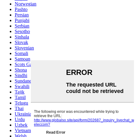
Norwegian
Pashto
Persian
Punjabi
Serbian
Sesotho
Sinhala
Slovak
Slovenian
Somali
Samoan
Scots Gaelic
Shona
Sindhi
Sundanese
Swahili
Tajik
Tamil
Telugu
Thai
Ukrainian
Urdu
Uzbek
Vietnamese
Welsh