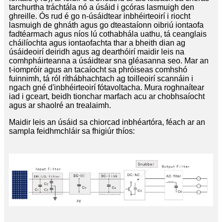
tarchurtha tráchtála nó a úsáid i gcóras lasmuigh den
ghreille. Ós rud é go n-úsáidtear inbhéirteoirí i riocht
lasmuigh de ghnáth agus go dteastaíonn oibriú iontaofa
fadtéarmach agus níos lú cothabhála uathu, tá ceanglais
cháilíochta agus iontaofachta thar a bheith dian ag
úsáideoirí deiridh agus ag dearthóirí maidir leis na
comhpháirteanna a úsáidtear sna gléasanna seo. Mar an
t-iompróir agus an tacaíocht sa phróiseas comhshó
fuinnimh, tá ról ríthábhachtach ag toilleoirí scannáin i
ngach gné d'inbhéirteoirí fótavoltacha. Mura roghnaítear
iad i gceart, beidh tionchar marfach acu ar chobhsaíocht
agus ar shaolré an trealaimh.
Maidir leis an úsáid sa chiorcad inbhéartóra, féach ar an
sampla feidhmchláir sa fhigiúr thíos: