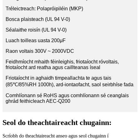
Tréleictreach: Polapróipiléin (MKP)
Bosca plaisteach (UL 94 V-0)
Séalaithe roisín (UL 94 V-0)
Luach toilleas uasta 200μF
Raon voltais 300V ~ 2000VDC
Feidhmíocht mhaith féinleighis, friotaíocht róvoltais,
friotaíocht ard reatha agus caillteanas íseal
Friotaíocht in aghaidh timpeallachta te agus tais
(85℃/85%RH 1000h), ard-iontaofacht, saol seirbhíse fada
Comhlíonann sé RoHS agus comhlíonann sé ceanglais
ghrád feithicleach AEC-Q200
Seol do theachtaireacht chugainn:
Scríobh do theachtaireacht anseo agus seol chugainn í