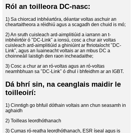
Ról an toilleora DC-nasc:
1) Sa chiorcad inbhéartóra, déantar voltas aschuir an
cheartaitheora a réidhiú agus a scagadh den chuid is mó;
2) An sruth cuisleach ard-aimplitiúid a iarrann an t-
inbhéirtóir ó "DC-Link" a ionsú, cosc ​​a chur air voltas
cuisleach ard-aimplitiúid a ghiniúint ar fhriotaíocht "DC-
Link", agus an luaineacht voltais ar an mbus DC a
choinneáil laistigh den raon incheadaithe;
3) Cosc a chur ar an ró-voltas agus an ró-voltas
neamhbhuan sa "DC-Link" ó dhul i bhfeidhm ar an IGBT.
Dá bhrí sin, na ceanglais maidir le
toilleoirí:
1) Cinntigh go bhfuil dóthain voltais ann chun seasamh in
aghaidh
2) Toilleas leordhóthanach
3) Cumas ró-reatha leordhóthanach, ESR íseal agus is