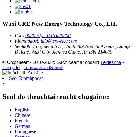
Wuxi CRE New Energy Technology Co., Ltd.
Fón:
0086-(0)510-81028808
Ríomhphost:
info@cre-elec.com
Seoladh:
Foirgneamh D, Uimh.789 NanHu Avenue, Liangxi
Dúiche, Wuxi City, Jiangsu Cúige, An tSín 214000
© Cóipcheart - 2010-2022: Gach ceart ar cosaint.
Leideanna
-
Táirgí Te
-
Léarscáil an tSuímh
Seol Ríomhphost
x
Seol do theachtaireacht chugainn:
English
Chinese
French
German
Portuguese