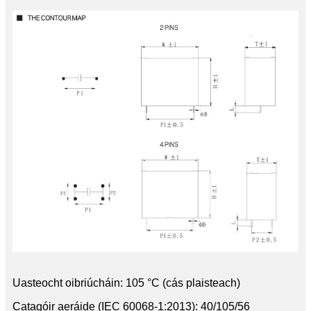
Uasteocht oibriúcháin: 105 °C (cás plaisteach)
Catagóir aeráide (IEC 60068-1:2013): 40/105/56