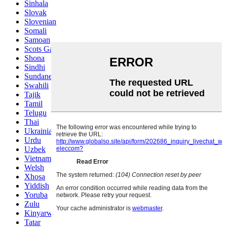
Sinhala
Slovak
Slovenian
Somali
Samoan
Scots Gaelic
Shona
Sindhi
Sundanese
Swahili
Tajik
Tamil
Telugu
Thai
Ukrainian
Urdu
Uzbek
Vietnamese
Welsh
Xhosa
Yiddish
Yoruba
Zulu
Kinyarwanda
Tatar