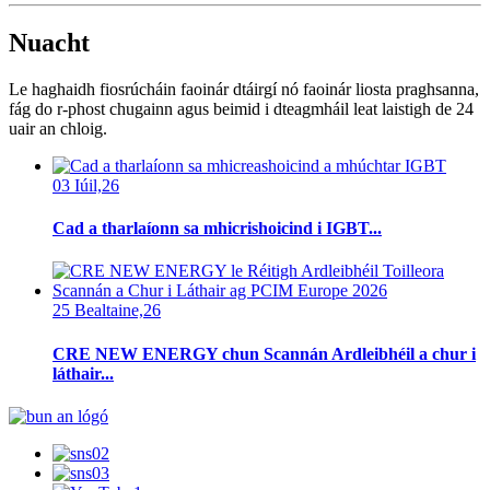
Nuacht
Le haghaidh fiosrúcháin faoinár dtáirgí nó faoinár liosta praghsanna,
fág do r-phost chugainn agus beimid i dteagmháil leat laistigh de 24
uair an chloig.
03 Iúil,26
Cad a tharlaíonn sa mhicrishoicind i IGBT...
25 Bealtaine,26
CRE NEW ENERGY chun Scannán Ardleibhéil a chur i
láthair...