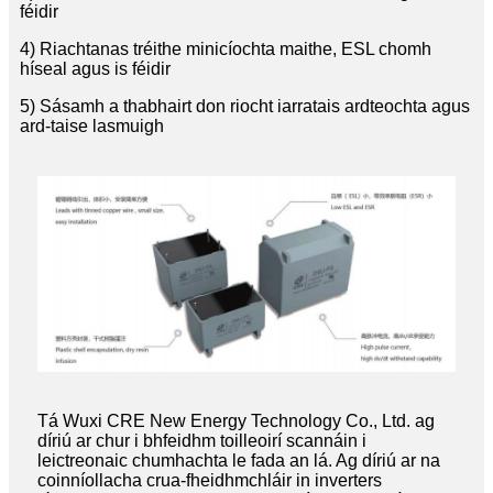
féidir
4) Riachtanas tréithe minicíochta maithe, ESL chomh
híseal agus is féidir
5) Sásamh a thabhairt don riocht iarratais ardteochta agus
ard-taise lasmuigh
Tá Wuxi CRE New Energy Technology Co., Ltd. ag
díriú ar chur i bhfeidhm toilleoirí scannáin i
leictreonaic chumhachta le fada an lá. Ag díriú ar na
coinníollacha crua-fheidhmchláir in inverters