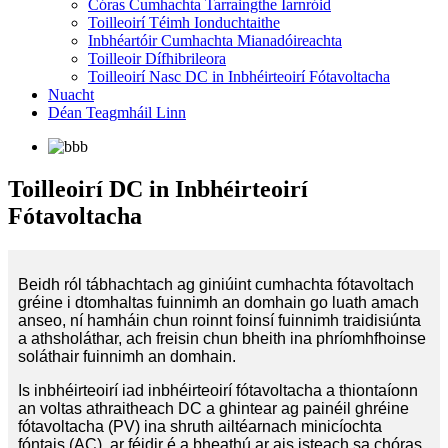
Córas Cumhachta Tarraingthe Iarnróid
Toilleoirí Téimh Ionduchtaithe
Inbhéartóir Cumhachta Mianadóireachta
Toilleoir Dífhibrileora
Toilleoirí Nasc DC in Inbhéirteoirí Fótavoltacha
Nuacht
Déan Teagmháil Linn
Toilleoirí DC in Inbhéirteoirí
Fótavoltacha
Beidh ról tábhachtach ag giniúint cumhachta fótavoltach
gréine i dtomhaltas fuinnimh an domhain go luath amach
anseo, ní hamháin chun roinnt foinsí fuinnimh traidisiúnta
a athsholáthar, ach freisin chun bheith ina phríomhfhoinse
soláthair fuinnimh an domhain.
Is inbhéirteoirí iad inbhéirteoirí fótavoltacha a thiontaíonn
an voltas athraitheach DC a ghintear ag painéil ghréine
fótavoltacha (PV) ina shruth ailtéarnach minicíochta
fóntais (AC), ar féidir é a bheathú ar ais isteach sa chóras