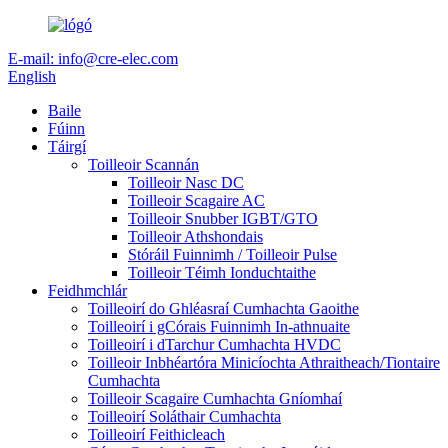
E-mail: info@cre-elec.com
English
Baile
Fúinn
Táirgí
Toilleoir Scannán
Toilleoir Nasc DC
Toilleoir Scagaire AC
Toilleoir Snubber IGBT/GTO
Toilleoir Athshondais
Stóráil Fuinnimh / Toilleoir Pulse
Toilleoir Téimh Ionduchtaithe
Feidhmchlár
Toilleoirí do Ghléasraí Cumhachta Gaoithe
Toilleoirí i gCórais Fuinnimh In-athnuaite
Toilleoirí i dTarchur Cumhachta HVDC
Toilleoir Inbhéartóra Minicíochta Athraitheach/Tiontaire
Cumhachta
Toilleoir Scagaire Cumhachta Gníomhaí
Toilleoirí Soláthair Cumhachta
Toilleoirí Feithicleach