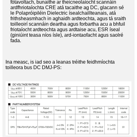
fótavoltach, bunaithe ar theicneolaíocht scannáin
ardfhriotaíochta CRE atá tacaithe ag DC, glacann sé
le Polapróipiléin Dielectric ísealchaillteanais, atá
frithsheasmhach in aghaidh ardteochta, agus tá sraith
toilleoirí scannáin deartha agus forbartha acu a bhfuil
friotaíocht ardteochta agus ardtaise acu, ESR íseal
(giniúint teasa níos ísle), ard-iontaofacht agus saolré
fada.
Ina measc, is iad seo a leanas tréithe feidhmíochta
toilleora bus DC DMJ-PS: